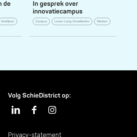
n de
In gesprek over
innovatiecampus
Verblijven
Campus
Leven Lang Ontwikkelen
Werken
Volg SchieDistrict op:
Privacy-statement