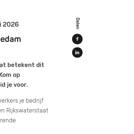
Delen
i 2026
iedam
at betekent dit
 Kom op
d je voor.
rkers je bedrijf
n Rijkswaterstaat
erende