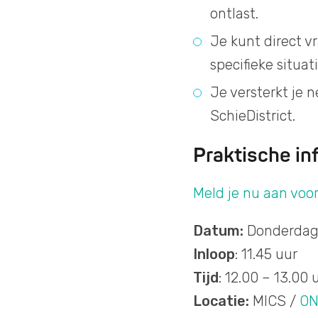
ontlast.
Je kunt direct 
specifieke situat
Je versterkt je
SchieDistrict.
Praktische in
Me
ld je nu aan voo
Datum:
Donderdag 
Inloop
: 11.45 uur
Tijd
: 12.00 – 13.00 
Locatie:
MICS /
ON