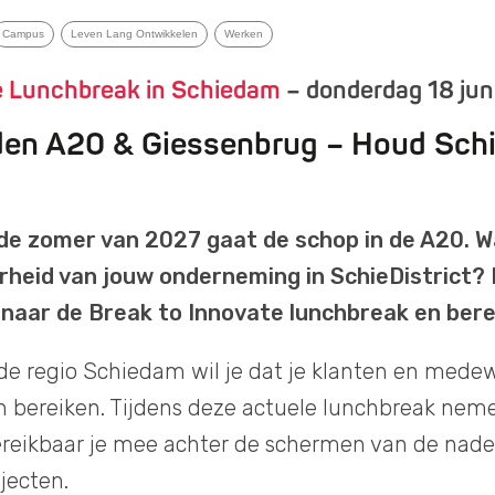
Campus
Leven Lang Ontwikkelen
Werken
e Lunchbreak in Schiedam
– donderdag 18 jun
en A20 & Giessenbrug – Houd Sch
de zomer van 2027 gaat de schop in de A20. W
rheid van jouw onderneming in SchieDistrict?
 naar de Break to Innovate lunchbreak en berei
de regio Schiedam wil je dat je klanten en medewe
 bereiken. Tijdens deze actuele lunchbreak neme
ereikbaar je mee achter de schermen van de nad
ojecten.