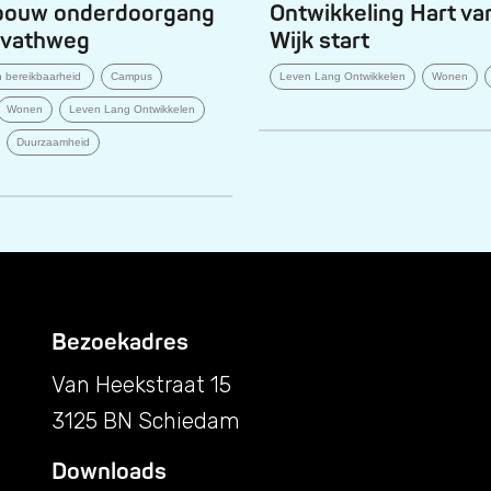
 bouw onderdoorgang
Ontwikkeling Hart va
rvathweg
Wijk start
en bereikbaarheid
Campus
Leven Lang Ontwikkelen
Wonen
Wonen
Leven Lang Ontwikkelen
Duurzaamheid
Bezoekadres
Van Heekstraat 15
3125 BN Schiedam
Downloads