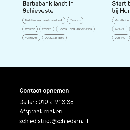
Barbabank landt in
Start
Schieveste
bij Ho
Mobiliteit en bereikbaarheid
Campus
Mobiliteit 
Werken
Wonen
Leven Lang Ontwikkelen
Werken
Verblijven
Duurzaamheid
Verblijven
Contact opnemen
Bellen: 010 219 18 88
Afspraak maken:
schiedistrict@schiedam.nl