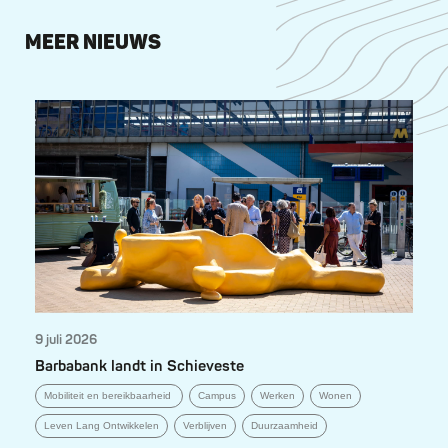
MEER NIEUWS
9 juli 2026
Barbabank landt in Schieveste
Mobiliteit en bereikbaarheid
Campus
Werken
Wonen
Leven Lang Ontwikkelen
Verblijven
Duurzaamheid