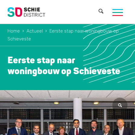
Home
Actueel
Eerste stap naar woningbouw op
Schieveste
Eerste stap naar
woningbouw op Schieveste