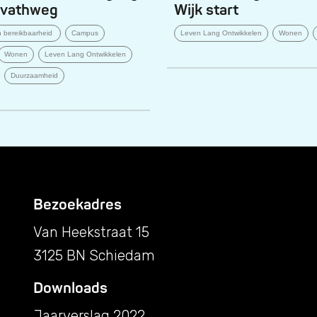
rvathweg
Wijk start
en bereikbaarheid
Campus
Leven Lang Ontwikkelen
Wonen
Wonen
Leven Lang Ontwikkelen
Duurzaamheid
Bezoekadres
Van Heekstraat 15
3125 BN Schiedam
Downloads
Jaarverslag 2022