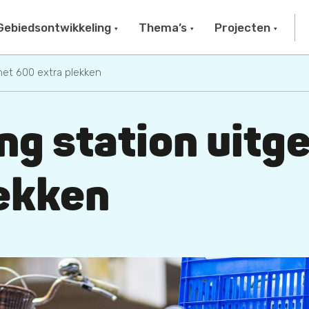
Gebiedsontwikkeling
Thema’s
Projecten
 met 600 extra plekken
ng station uitg
lekken