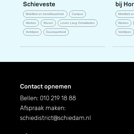
Schieveste
bij Ho
Mobiliteit en bereikbaarheid
Campus
Mobiliteit 
Werken
Wonen
Leven Lang Ontwikkelen
Werken
Verblijven
Duurzaamheid
Verblijven
Contact opnemen
Bellen: 010 219 18 88
Afspraak maken:
schiedistrict@schiedam.nl