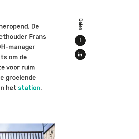
Delen
 heropend. De
wethouder Frans
MRDH-manager
ats om de
te voor ruim
de groeiende
an het
station
.