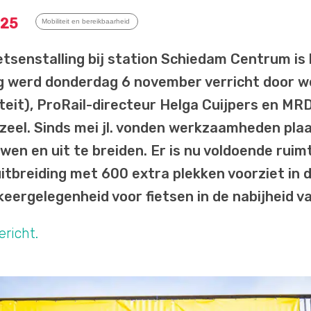
025
Mobiliteit en bereikbaarheid
tsenstalling bij station Schiedam Centrum is
g werd donderdag 6 november verricht door 
teit), ProRail-directeur Helga Cuijpers en 
eel. Sinds mei jl. vonden werkzaamheden pla
uwen en uit te breiden. Er is nu voldoende ruim
uitbreiding met 600 extra plekken voorziet in 
eergelegenheid voor fietsen in de nabijheid v
ericht.