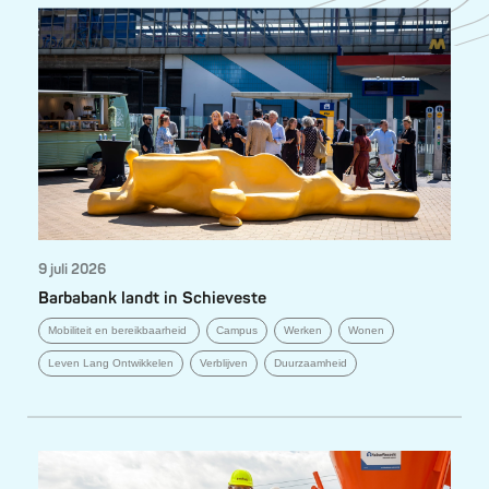
9 juli 2026
Barbabank landt in Schieveste
Mobiliteit en bereikbaarheid
Campus
Werken
Wonen
Leven Lang Ontwikkelen
Verblijven
Duurzaamheid