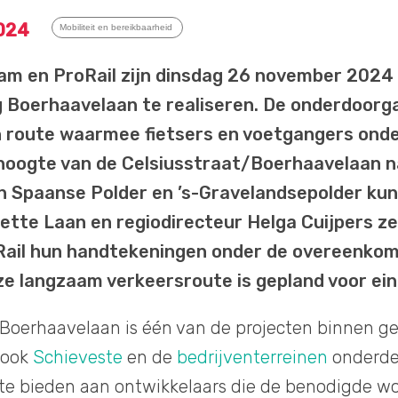
024
Mobiliteit en bereikbaarheid
m en ProRail zijn dinsdag 26 november 202
 Boerhaavelaan te realiseren. De onderdoorg
 route waarmee fietsers en voetgangers onder
hoogte van de Celsiusstraat/Boerhaavelaan n
n Spaanse Polder en ’s-Gravelandsepolder ku
ette Laan en regiodirecteur Helga Cuijpers z
ail hun handtekeningen onder de overeenkoms
ze langzaam verkeersroute is gepland voor ei
oerhaavelaan is één van de projecten binnen g
 ook
Schieveste
en de
bedrijventerreinen
onderdel
e bieden aan ontwikkelaars die de benodigde wo