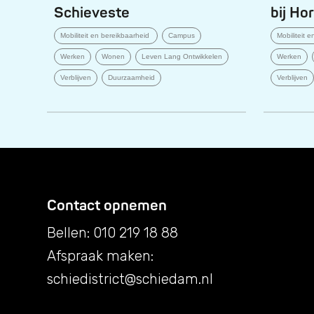
Schieveste
bij Ho
Mobiliteit en bereikbaarheid
Campus
Mobiliteit 
Werken
Wonen
Leven Lang Ontwikkelen
Werken
Verblijven
Duurzaamheid
Verblijven
Contact opnemen
Bellen: 010 219 18 88
Afspraak maken:
schiedistrict@schiedam.nl