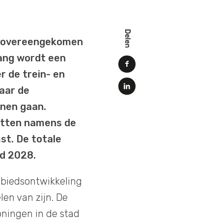
Delen
4 overeengekomen
ang wordt een
 de trein- en
aar de
nnen gaan.
etten namens de
t. De totale
nd 2028.
ebiedsontwikkeling
en van zijn. De
ningen in de stad