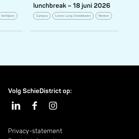
lunchbreak – 18 juni 2026
Verblijven
Campus
Leven Lang Ontwikkelen
Werken
Volg SchieDistrict op:
Privacy-statement