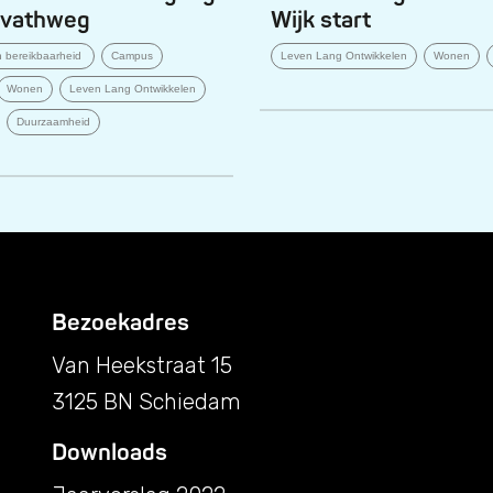
rvathweg
Wijk start
en bereikbaarheid
Campus
Leven Lang Ontwikkelen
Wonen
Wonen
Leven Lang Ontwikkelen
Duurzaamheid
Bezoekadres
Van Heekstraat 15
3125 BN Schiedam
Downloads