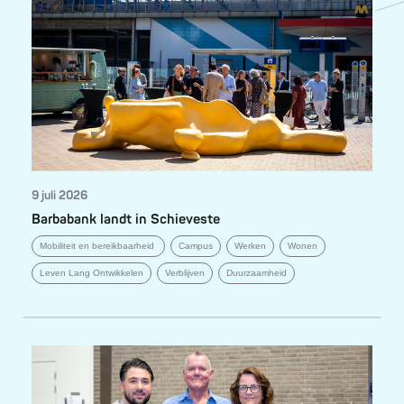
9 juli 2026
Barbabank landt in Schieveste
Mobiliteit en bereikbaarheid
Campus
Werken
Wonen
Leven Lang Ontwikkelen
Verblijven
Duurzaamheid