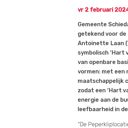
vr 2 februari 202
Gemeente Schied
getekend voor de 
Antoinette Laan 
symbolisch ‘Hart v
van openbare basi
vormen: met een n
maatschappelijk c
zodat een ‘Hart v
energie aan de bu
leefbaarheid in de
“De Peperkliplocat