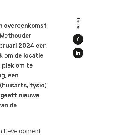
Delen
n overeenkomst
. Wethouder
bruari 2024 een
jk om de locatie
 plek om te
ng, een
huisarts, fysio)
g geeft nieuwe
van de
am Development