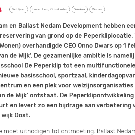
4
Verblijven
Leven Lang Ontwikkelen
Werken
Wonen
am en Ballast Nedam Development hebben ee
reservering van grond op de Peperkliplocatie
(Wonen) overhandigde CEO Onno Dwars op 1 fe
an de Wijk’. De gezamenlijke ambitie is nameli
sschool De Peperklip tot een multifunctionele
ieuwe basisschool, sportzaal, kinderdagopva
entrum en een plek voor welzijnsorganisaties (
an de Wijk’ ontstaat. De Peperklipontwikkelin
urt en levert zo een bijdrage aan verbetering 
 wijk Oost.
ie moet uitnodigen tot ontmoeting. Ballast Ned