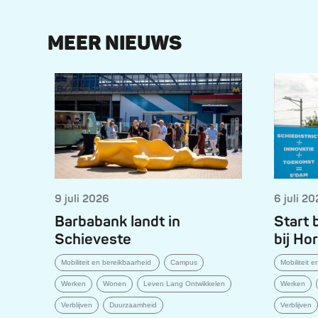
MEER NIEUWS
9 juli 2026
6 juli 2
Barbabank landt in
Start
Schieveste
bij Ho
Mobiliteit en bereikbaarheid
Campus
Mobiliteit 
Werken
Wonen
Leven Lang Ontwikkelen
Werken
Verblijven
Duurzaamheid
Verblijven