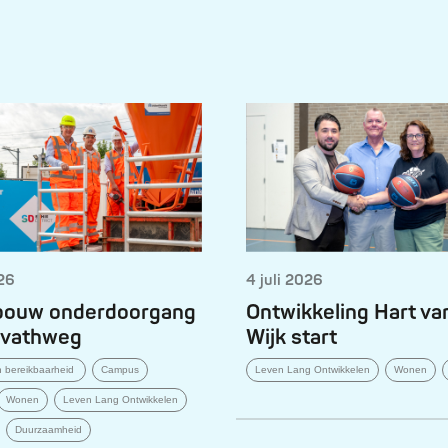
026
4 juli 2026
 bouw onderdoorgang
Ontwikkeling Hart va
rvathweg
Wijk start
en bereikbaarheid
Campus
Leven Lang Ontwikkelen
Wonen
Wonen
Leven Lang Ontwikkelen
Duurzaamheid