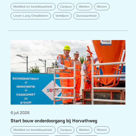
Mobiliteit en bereikbaarheid
Campus
Werken
Wonen
Leven Lang Ontwikkelen
Verblijven
Duurzaamheid
6 juli 2026
Start bouw onderdoorgang bij Horvathweg
Mobiliteit en bereikbaarheid
Campus
Werken
Wonen