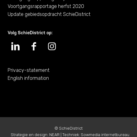
Voortgangsrapportage herfst 2020
Update gebiedsopdracht SchieDistrict
Volg SchieDistrict op:
Privacy-statement
English information
©
SchieDistrict
Strategie en design:
NEAR
| Techniek:
Sowmedia internetbureau