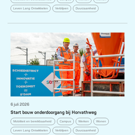
Leven Lang Ontwikkelen
Verblijven
Duurzaamheid
6 juli 2026
Start bouw onderdoorgang bij Horvathweg
Mobiliteit en bereikbaarheid
Campus
Werken
Wonen
Leven Lang Ontwikkelen
Verblijven
Duurzaamheid