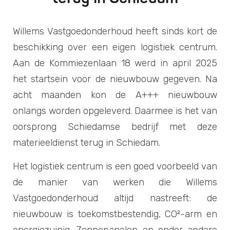
Contact opnemen
Bellen: 010 219 18 88
Willems Vastgoedonderhoud heeft sinds kort de
Afspraak maken:
schiedistrict@schiedam.nl
beschikking over een eigen logistiek centrum.
Aan de Kommiezenlaan 18 werd in april 2025
het startsein voor de nieuwbouw gegeven. Na
acht maanden kon de A+++ nieuwbouw
onlangs worden opgeleverd. Daarmee is het van
Bezoekadres
oorsprong Schiedamse bedrijf met deze
Van Heekstraat 15
materieeldienst terug in Schiedam.
3125 BN Schiedam
Het logistiek centrum is een goed voorbeeld van
Downloads
de manier van werken die Willems
Jaarverslag 2022
Vastgoedonderhoud altijd nastreeft: de
Voortgangsrapportage najaar 2021
nieuwbouw is toekomstbestendig, CO²-arm en
Voortgangsrapportage herfst 2020
Update gebiedsopdracht SchieDistrict