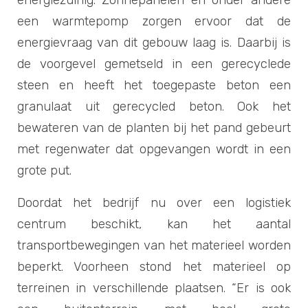
energiezuinig. Zonnepanelen en onder andere
een warmtepomp zorgen ervoor dat de
Volg SchieDistrict op:
energievraag van dit gebouw laag is. Daarbij is
de voorgevel gemetseld in een gerecyclede
steen en heeft het toegepaste beton een
granulaat uit gerecycled beton. Ook het
Privacy-statement
bewateren van de planten bij het pand gebeurt
English information
met regenwater dat opgevangen wordt in een
grote put.
Doordat het bedrijf nu over een logistiek
centrum beschikt, kan het aantal
transportbewegingen van het materieel worden
©
SchieDistrict
beperkt. Voorheen stond het materieel op
Strategie en design:
NEAR
| Techniek:
Sowmedia internetbureau
te Rotterdam
terreinen in verschillende plaatsen. “Er is ook